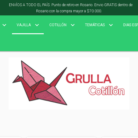
ENVÍOS A TODO EL PAÍS. Punto de retiro en Rosario. Envio GRATIS dentro de
Rosario con la compra mayor a $70.000.
VAJILLA
COTILLÓN
TEMÁTICAS
DIAS ES