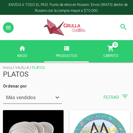
ENVÍOS A TODO EL PAÍS. Punto de retiro en Rosario. Envio GRATIS dentro de
Rosario con la compra mayor a $70.000.
0
INICIO
PRODUCTOS
CARRITO
Inicio
/
VAJILLA
/
PLATOS
PLATOS
Ordenar por
FILTRAR