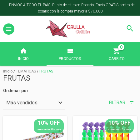
ENVÍOS A TODO EL PAÍS. Punto de retiro en Rosario. Envio GRATIS dentro de
Rosario con la compra mayor a $70.000.
0
INICIO
PRODUCTOS
CARRITO
Inicio
/
TEMÁTICAS
/
FRUTAS
FRUTAS
Ordenar por
FILTRAR
10% OFF
10% OFF
comprando 10 o más
comprando 3 o más