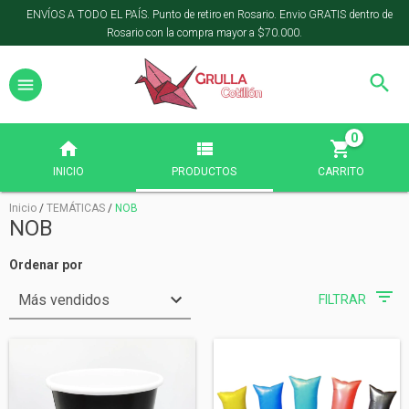
ENVÍOS A TODO EL PAÍS. Punto de retiro en Rosario. Envio GRATIS dentro de
Rosario con la compra mayor a $70.000.
0
INICIO
PRODUCTOS
CARRITO
Inicio
/
TEMÁTICAS
/
NOB
NOB
Ordenar por
FILTRAR