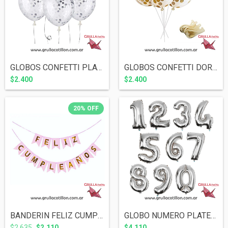
GLOBOS CONFETTI PLATEADO x5
GLOBOS CONFETTI DORADO x5
$2.400
$2.400
20
%
OFF
BANDERIN FELIZ CUMPLEAÑOS ROSA Y DORADO
GLOBO NUMERO PLATEADO 34"
$2.635
$2.110
$4.110