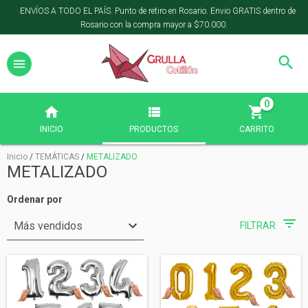
ENVÍOS A TODO EL PAÍS. Punto de retiro en Rosario. Envio GRATIS dentro de
Rosario con la compra mayor a $70.000.
0
INICIO
PRODUCTOS
CARRITO
Inicio
/
TEMÁTICAS
/
METALIZADO
METALIZADO
Ordenar por
FILTRAR