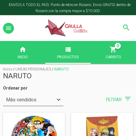
ENVÍOS A TODO EL PAÍS. Punto de retiro en Rosario. Envio GRATIS dentro de
Rosario con la compra mayor a $70.000.
0
INICIO
PRODUCTOS
CARRITO
Inicio
/
LINEAS PERSONAJES
/
NARUTO
NARUTO
Ordenar por
FILTRAR