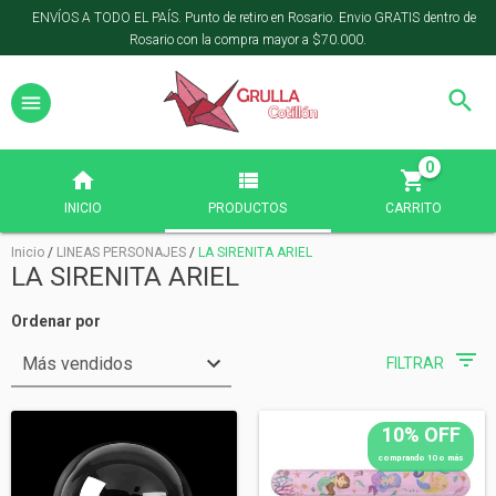
ENVÍOS A TODO EL PAÍS. Punto de retiro en Rosario. Envio GRATIS dentro de
Rosario con la compra mayor a $70.000.
0
INICIO
PRODUCTOS
CARRITO
Inicio
/
LINEAS PERSONAJES
/
LA SIRENITA ARIEL
LA SIRENITA ARIEL
Ordenar por
FILTRAR
10% OFF
comprando 10 o más