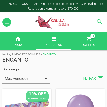
ENVÍOS A TODO EL PAÍS. Punto de retiro en Rosario. Envio GRATIS dentro de
Rosario con la compra mayor a $70.000.
0
INICIO
PRODUCTOS
CARRITO
Inicio
/
LINEAS PERSONAJES
/
ENCANTO
ENCANTO
Ordenar por
FILTRAR
10% OFF
comprando 10 o más