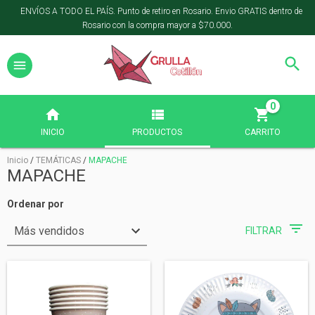
ENVÍOS A TODO EL PAÍS. Punto de retiro en Rosario. Envio GRATIS dentro de
Rosario con la compra mayor a $70.000.
0
INICIO
PRODUCTOS
CARRITO
Inicio
/
TEMÁTICAS
/
MAPACHE
MAPACHE
Ordenar por
FILTRAR