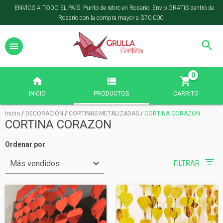
ENVÍOS A TODO EL PAÍS. Punto de retiro en Rosario. Envio GRATIS dentro de
Rosario con la compra mayor a $70.000.
0
INICIO
PRODUCTOS
CARRITO
Inicio
/
DECORACIÓN
/
CORTINAS METALIZADAS
/
CORTINA CORAZON
CORTINA CORAZON
Ordenar por
FILTRAR