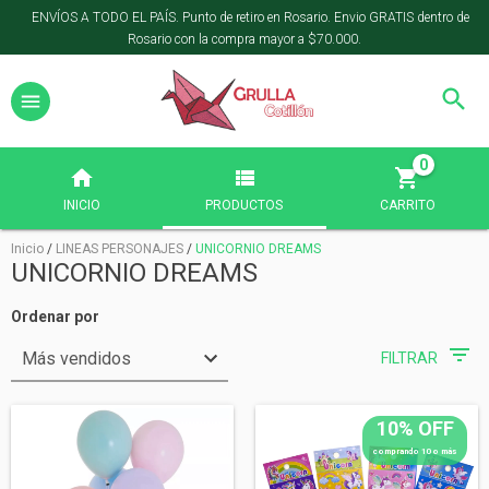
ENVÍOS A TODO EL PAÍS. Punto de retiro en Rosario. Envio GRATIS dentro de
Rosario con la compra mayor a $70.000.
0
INICIO
PRODUCTOS
CARRITO
Inicio
/
LINEAS PERSONAJES
/
UNICORNIO DREAMS
UNICORNIO DREAMS
Ordenar por
FILTRAR
10% OFF
comprando 10 o más