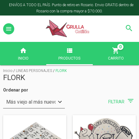
ENVÍOS A TODO EL PAÍS. Punto de retiro en Rosario. Envio GRATIS dentro de
Rosario con la compra mayor a $70.000.
0
INICIO
PRODUCTOS
CARRITO
Inicio
/
LINEAS PERSONAJES
/
FLORK
FLORK
Ordenar por
FILTRAR