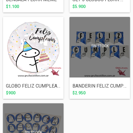
$1.100
$5.900
SIN STOCK
GLOBO FELIZ CUMPLEAÑOS FLORK MEME 45 cm
BANDERIN FELIZ CUMPLE FLORK MEME
$900
$2.950
SIN STOCK