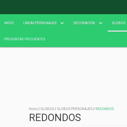
INICIO
LÍNEAS PERSONAJES
DECORACIÓN
GLOBOS
PREGUNTAS FRECUENTES
Inicio
/
GLOBOS
/
GLOBOS PERSONAJES
/
REDONDOS
REDONDOS