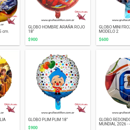
GLOBO HOMBRE ARAÑA ROJO
GLOBO MINI FRO
5 cm.
18"
MODELO 2
$900
$600
LIA
GLOBO PLIM PLIM 18"
GLOBO REDOND
MUNDIAL 2026 - 4
$900