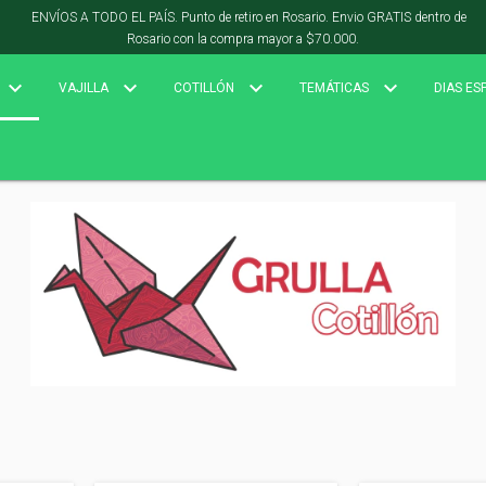
ENVÍOS A TODO EL PAÍS. Punto de retiro en Rosario. Envio GRATIS dentro de
Rosario con la compra mayor a $70.000.
VAJILLA
COTILLÓN
TEMÁTICAS
DIAS ES