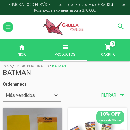
ENVÍOS A TODO EL PAÍS. Punto de retiro en Rosario. Envio GRATIS dentro de
Rosario con la compra mayor a $70.000.
0
INICIO
PRODUCTOS
CARRITO
Inicio
/
LINEAS PERSONAJES
/
BATMAN
BATMAN
Ordenar por
FILTRAR
10% OFF
comprando 10 o más