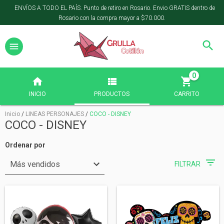
ENVÍOS A TODO EL PAÍS. Punto de retiro en Rosario. Envio GRATIS dentro de
Rosario con la compra mayor a $70.000.
0
INICIO
PRODUCTOS
CARRITO
Inicio
/
LINEAS PERSONAJES
/
COCO - DISNEY
COCO - DISNEY
Ordenar por
FILTRAR