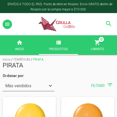
ENVÍOS A TODO EL PAÍS. Punto de retiro en Rosario. Envio GRATIS dentro de
Rosario con la compra mayor a $70.000.
0
INICIO
PRODUCTOS
CARRITO
Inicio
/
TEMÁTICAS
/
PIRATA
PIRATA
Ordenar por
FILTRAR