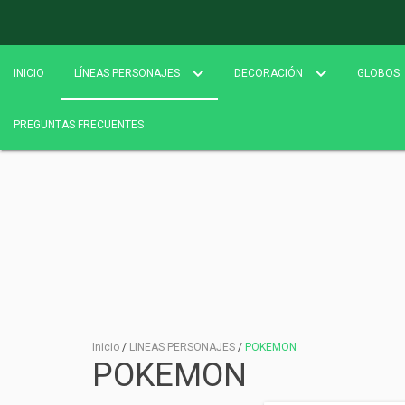
INICIO
LÍNEAS PERSONAJES
DECORACIÓN
GLOBOS
PREGUNTAS FRECUENTES
Inicio
/
LINEAS PERSONAJES
/
POKEMON
POKEMON