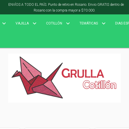
ENVÍOS A TODO EL PAÍS. Punto de retiro en Rosario. Envio GRATIS dentro de
Rosario con la compra mayor a $70.000.
VAJILLA
COTILLÓN
TEMÁTICAS
DIAS ES