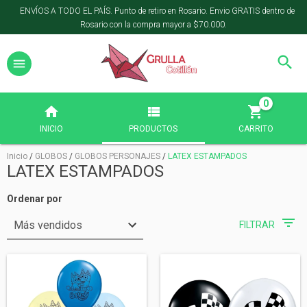
ENVÍOS A TODO EL PAÍS. Punto de retiro en Rosario. Envio GRATIS dentro de
Rosario con la compra mayor a $70.000.
0
INICIO
PRODUCTOS
CARRITO
Inicio
/
GLOBOS
/
GLOBOS PERSONAJES
/
LATEX ESTAMPADOS
LATEX ESTAMPADOS
Ordenar por
FILTRAR