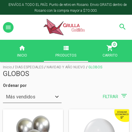
ENVÍOS A TODO EL PAÍS. Punto de retiro en Rosario. Envio GRATIS dentro de
Rosario con la compra mayor a $70.000.
0
INICIO
PRODUCTOS
CARRITO
Inicio
/
DIAS ESPECIALES
/
NAVIDAD Y AÑO NUEVO
/
GLOBOS
GLOBOS
Ordenar por
FILTRAR