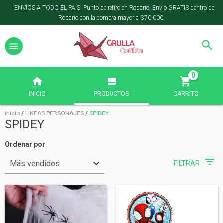
ENVÍOS A TODO EL PAÍS. Punto de retiro en Rosario. Envio GRATIS dentro de
Rosario con la compra mayor a $70.000.
0
INICIO
PRODUCTOS
CARRITO
Inicio
/
LINEAS PERSONAJES
/
SPIDEY
SPIDEY
Ordenar por
FILTRAR