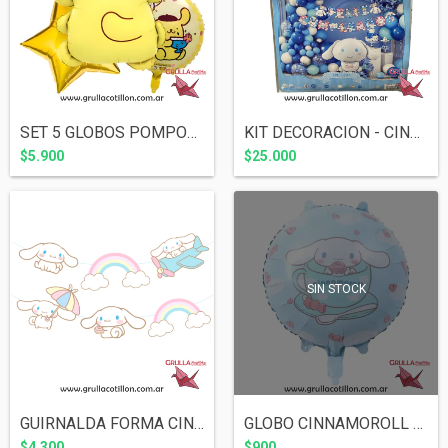
SET 5 GLOBOS POMPOMPURIN
KIT DECORACION - CINNAMOROLL (66 artícul...
$5.900
$25.000
SIN STOCK
GUIRNALDA FORMA CINNAMOROLL
GLOBO CINNAMOROLL 18"
$4.300
$900