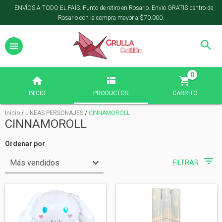
ENVÍOS A TODO EL PAÍS. Punto de retiro en Rosario. Envio GRATIS dentro de
Rosario con la compra mayor a $70.000.
0
INICIO
PRODUCTOS
CARRITO
Inicio
/
LINEAS PERSONAJES
/
CINNAMOROLL
CINNAMOROLL
Ordenar por
FILTRAR