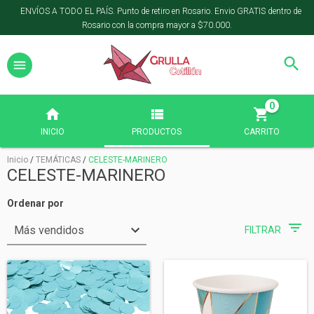
ENVÍOS A TODO EL PAÍS. Punto de retiro en Rosario. Envio GRATIS dentro de
Rosario con la compra mayor a $70.000.
0
INICIO
PRODUCTOS
CARRITO
Inicio
/
TEMÁTICAS
/
CELESTE-MARINERO
CELESTE-MARINERO
Ordenar por
FILTRAR