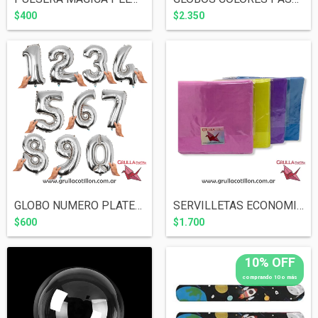
$400
$2.350
GLOBO NUMERO PLATEADO 16"
SERVILLETAS ECONOMICAS x 20 unidades (el...
$600
$1.700
10% OFF
comprando 10 o más