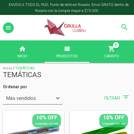
ENVÍOS A TODO EL PAÍS. Punto de retiro en Rosario. Envio GRATIS dentro de
Rosario con la compra mayor a $70.000.
0
INICIO
PRODUCTOS
CARRITO
Inicio
/
TEMÁTICAS
TEMÁTICAS
Ordenar por
FILTRAR
10% OFF
10% OFF
comprando 10 o más
comprando 10 o más