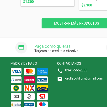
$1.300
$2.300
MOSTRAR MÁS PRODUCTOS
Pagá como quieras
Tarjetas de crédito o efectivo
MEDIOS DE PAGO
CONTACTANOS
0341-5662668
grullacotillon@gmail.com