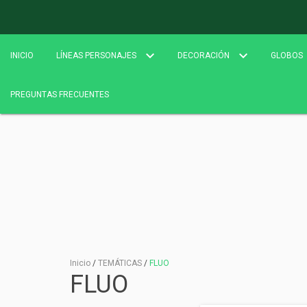
INICIO
LÍNEAS PERSONAJES
DECORACIÓN
GLOBOS
PREGUNTAS FRECUENTES
Inicio
/
TEMÁTICAS
/
FLUO
FLUO