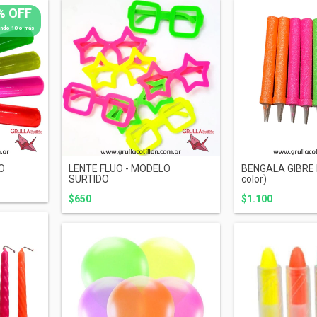
% OFF
ndo 10 o más
O
LENTE FLUO - MODELO
BENGALA GIBRE F
SURTIDO
color)
$650
$1.100