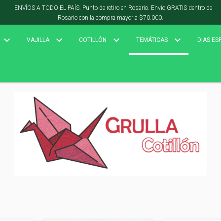
ENVÍOS A TODO EL PAÍS. Punto de retiro en Rosario. Envio GRATIS dentro de
Rosario con la compra mayor a $70.000.
VAJILLA
COTILLÓN
TEMÁTICAS
DIAS ES