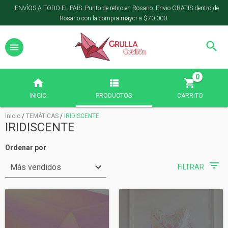
ENVÍOS A TODO EL PAÍS. Punto de retiro en Rosario. Envio GRATIS dentro de
Rosario con la compra mayor a $70.000.
0
INICIO
PRODUCTOS
CARRITO
Inicio
/
TEMÁTICAS
/
IRIDISCENTE
IRIDISCENTE
Ordenar por
FILTRAR