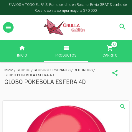
ENVÍOS A TODO EL PAÍS. Punto de retiro en Rosario. Envio GRATIS dentro de
Rosario con la compra mayor a $70.000.
0
INICIO
PRODUCTOS
CARRITO
Inicio
/
GLOBOS
/
GLOBOS PERSONAJES
/
REDONDOS
/
GLOBO POKEBOLA ESFERA 4D
GLOBO POKEBOLA ESFERA 4D