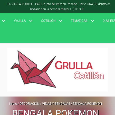
ENVÍOS A TODO EL PAÍS. Punto de retiro en Rosario. Envio GRATIS dentro de
Rosario con la compra mayor a $70.000.
VAJILLA
COTILLÓN
TEMÁTICAS
DIAS ES
Inicio
/
DECORACIÓN
/
VELAS Y BENGALAS
/
BENGALA POKEMON
BENGALA POKEMON