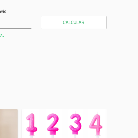
CP:
CAMBIAR CP
nvío
CALCULAR
TAL