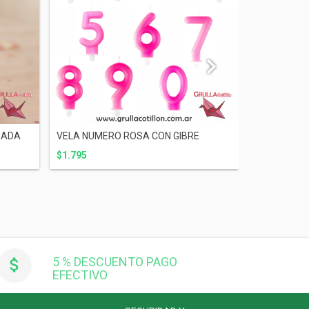
RADA
VELA NUMERO ROSA CON GIBRE
SET VELA C
$1.795
$3.600
5 % DESCUENTO PAGO
EFECTIVO