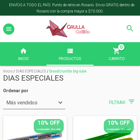
ENVÍOS A TODO EL PAÍS. Punto de retiro en Rosario. Envio GRATIS dentro de
Rosario con la compra mayor a $70.000.
0
INICIO
PRODUCTOS
CARRITO
Inicio
/
DIAS ESPECIALES
/
breadcrumbs.big-sale
DIAS ESPECIALES
Ordenar por
FILTRAR
10% OFF
10% OFF
comprando 10 o más
comprando 10 o más